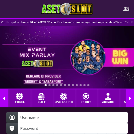
Harap download aplikasi ASETSLOT agar bisa bermain dengan nyaman tanpa kendala! Selalu Cek R
TOGEL
SLOT
LIVE CASINO
SPORT
ARCADE
SABU