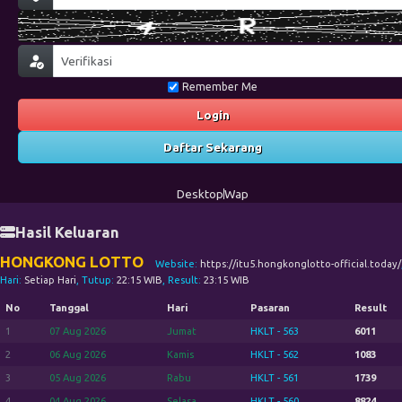
Remember Me
Login
Daftar Sekarang
Desktop
Wap
Hasil Keluaran
HONGKONG LOTTO
Website:
https://itu5.hongkonglotto-official.today/
Hari:
Setiap Hari
, Tutup:
22:15 WIB
, Result:
23:15 WIB
No
Tanggal
Hari
Pasaran
Result
1
07 Aug 2026
Jumat
HKLT - 563
6011
2
06 Aug 2026
Kamis
HKLT - 562
1083
3
05 Aug 2026
Rabu
HKLT - 561
1739
4
04 Aug 2026
Selasa
HKLT - 560
8824