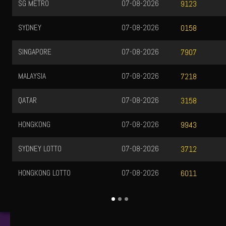
SG METRO
07-08-2026
9123
SYDNEY
07-08-2026
0158
SINGAPORE
07-08-2026
7907
MALAYSIA
07-08-2026
7218
QATAR
07-08-2026
3158
HONGKONG
07-08-2026
9943
SYDNEY LOTTO
07-08-2026
3712
HONGKONG LOTTO
07-08-2026
6011