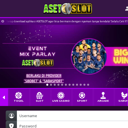
Harap download aplikasi ASETSLOT agar bisa bermain dengan nyaman tanpa kendala! Selalu Cek R
TOGEL
SLOT
LIVE CASINO
SPORT
ARCADE
SABU