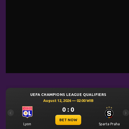
UEFA CHAMPIONS LEAGUE QUALIFIERS
August 12, 2026 — 02:00 WIB
0 : 0
Previous
Ne
BET NOW
Lyon
Sparta Praha
SK Stur