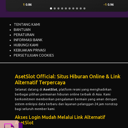
1
0.86
-1
0.96
-0.5
TENTANG KAMI
BANTUAN
PERATURAN
INFORMASI BANK
HUBUNGI KAMI
KEBIJAKAN PRIVASI
PERSETUJUAN COOKIES
AsetSlot Official: Situs Hiburan Online & Link
Alternatif Terpercaya
Selamat datang di
AsetSlot
, platform resmi yang menghadirkan
berbagai pilihan permainan hiburan online terbaik di Asia. Kami
berkomitmen memberikan pengalaman bermain yang aman dengan
sistem enkripsi data terbaru dan layanan pelanggan 24 jam nonstop
bagi seluruh member kami.
Akses Login Mudah Melalui Link Alternatif
AsetSlot