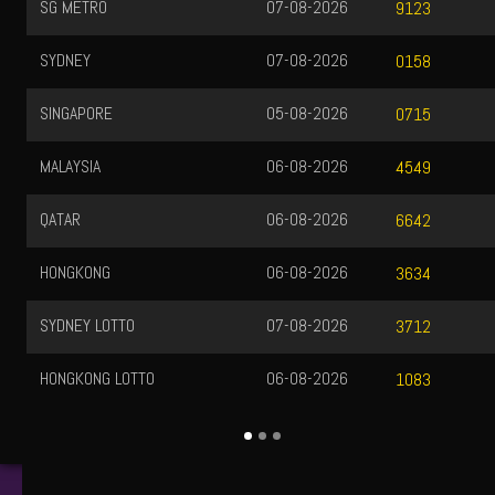
SG METRO
07-08-2026
9123
SYDNEY
07-08-2026
0158
SINGAPORE
05-08-2026
0715
MALAYSIA
06-08-2026
4549
QATAR
06-08-2026
6642
HONGKONG
06-08-2026
3634
SYDNEY LOTTO
07-08-2026
3712
HONGKONG LOTTO
06-08-2026
1083