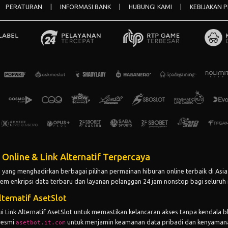
PERATURAN
|
INFORMASI BANK
|
HUBUNGI KAMI
|
KEBIJAKAN P
n Online & Link Alternatif Terpercaya
i yang menghadirkan berbagai pilihan permainan hiburan online terbaik di A
m enkripsi data terbaru dan layanan pelanggan 24 jam nonstop bagi seluru
ternatif AsetSlot
ui
Link Alternatif AsetSlot
untuk memastikan kelancaran akses tanpa kendala bl
 resmi
untuk menjamin keamanan data pribadi dan kenyamana
asetbot.it.com