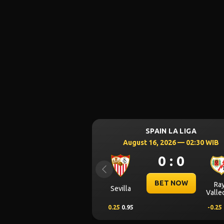
8/8/2026
7/8/2026
8/8/20
OREGONJAM07
OREGONJAM10
OREGONJ
6079
3397
37
8/8/2026
8/8/2026
8/8/20
GA
UEFA CHAMPIONS LEAGUE QUALIFIERS
00:30 WIB
August 12, 2026 — 02:00 WIB
0 : 0
Previous
BET NOW
Getafe
Lyon
Sparta Praha
0.00
-0.72
1
0.86
-1
0.96