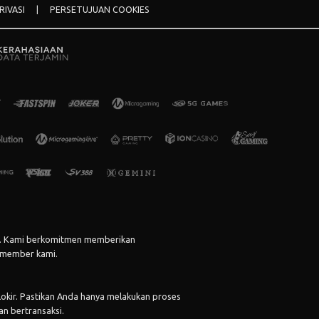
RIVASI
|
PERSETUJUAN COOKIES
sia. Kami berkomitmen memberikan
h member kami.
okir. Pastikan Anda hanya melakukan proses
n bertransaksi.