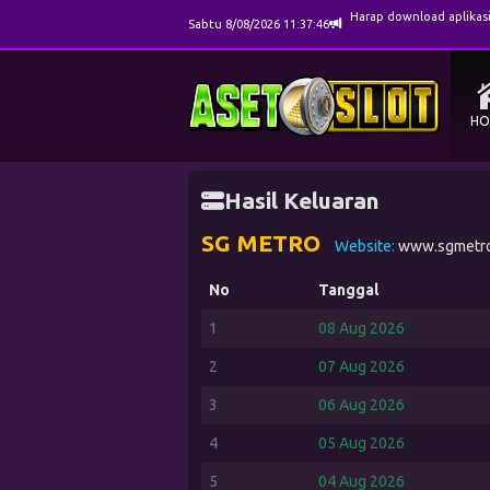
Harap download aplikas
Sabtu 8/08/2026 11:37:47
HO
Hasil Keluaran
SG METRO
Website:
www.sgmetr
No
Tanggal
1
08 Aug 2026
2
07 Aug 2026
3
06 Aug 2026
4
05 Aug 2026
5
04 Aug 2026