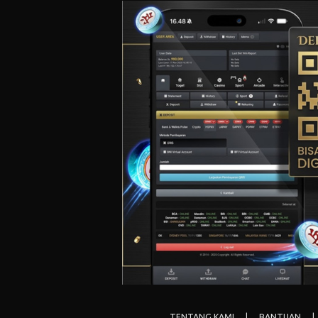
Tai Xiu
Nu
Keno