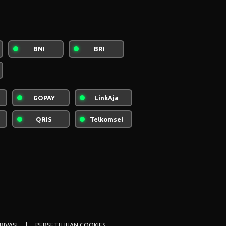
BNI
BRI
r
Pok Deng
GOPAY
LinkAja
QRIS
Telkomsel
ice
Royal Tiger Baccarat