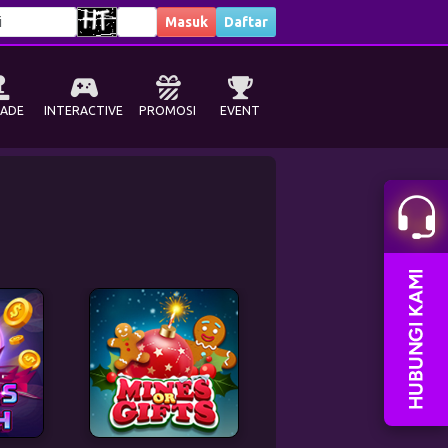
m bermain agar mendapatkan JP tanpa waktu yang lama. Terima kasih Perhatiannya ~
Masuk
Daftar
ADE
INTERACTIVE
PROMOSI
EVENT