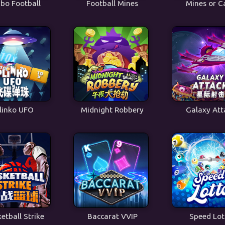
bo Football
Football Mines
Mines or C
linko UFO
Midnight Robbery
Galaxy Att
etball Strike
Baccarat VVIP
Speed Lot