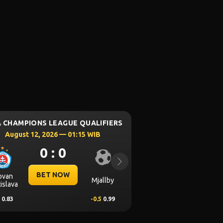
/8/2026
7/8/2026
7/8/2026
MACAU 1900
TOTOMACAU 2200
TOTOMACAU 2300
843
3064
1391
6/8/2026
6/8/2026
6/8/2026
n Bonus
Virtual Tiger
t
Baccarat
OTBALL F24 ELITE CLUB FRIENDLY
August 7, 2026 — 15:15 WIB
0 : 0
Next
BET NOW
e-Borussia
verton
Dortmund
25
-0.86
0.25
0.62
arat
Bau Cua