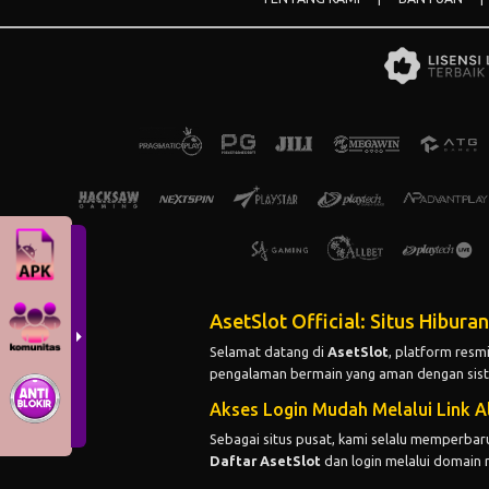
TENTANG KAMI
|
BANTUAN
|
Golden Crab
Ang
AsetSlot Official: Situs Hibura
Selamat datang di
AsetSlot
, platform resm
Koi Bingo
Shen
pengalaman bermain yang aman dengan siste
Akses Login Mudah Melalui Link Al
Sebagai situs pusat, kami selalu memperbar
Daftar AsetSlot
dan login melalui domain