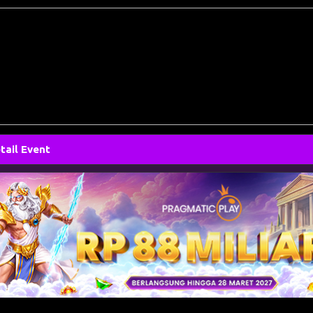
tail Event