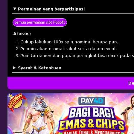
Permainan yang berpartisipasi
Semua permainan slot PGSoft
Aturan :
Cukup lakukan 100x spin nominal berapa pun.
Pemain akan otomatis ikut serta dalam event.
Poin turnamen dan papan peringkat bisa dicek pada 
Syarat & Ketentuan
De