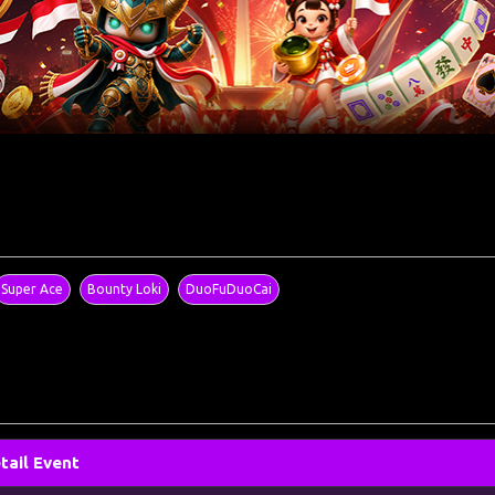
Super Ace
Bounty Loki
DuoFuDuoCai
tail Event