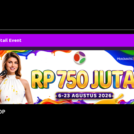
tail Event
OP