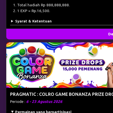
Total hadiah Rp 888,888,888.
1 EXP = Rp.16,500.
Syarat & Ketentuan
De
PRAGMATIC : COLRO GAME BONANZA PRIZE DR
Periode :
6 - 23 Agustus 2026
Permainan yang berpartisipasi