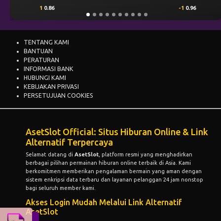
-1
0.96
-0.5
0.95
TENTANG KAMI
BANTUAN
PERATURAN
INFORMASI BANK
HUBUNGI KAMI
KEBIJAKAN PRIVASI
PERSETUJUAN COOKIES
AsetSlot Official: Situs Hiburan Online & Link
Alternatif Terpercaya
Selamat datang di
AsetSlot
, platform resmi yang menghadirkan
berbagai pilihan permainan hiburan online terbaik di Asia. Kami
berkomitmen memberikan pengalaman bermain yang aman dengan
sistem enkripsi data terbaru dan layanan pelanggan 24 jam nonstop
bagi seluruh member kami.
Akses Login Mudah Melalui Link Alternatif
AsetSlot