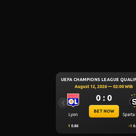
7/8/2026
6/8/2026
7/8/20
OREGONJAM07
OREGONJAM10
OREGONJ
2406
0198
12
7/8/2026
7/8/2026
7/8/20
E QUALIFIERS
UEFA CHAMPIONS LEAGUE QUALIFIERS
01:30 WIB
August 12, 2026 — 01:15 WIB
0 : 0
Previous
BET NOW
Slovan
Fenerbahce
Mjallby
Bratislava
0.5
0.87
0.5
0.83
-0.5
0.99