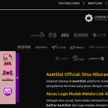
TENTANG KAMI
|
BANTUAN
|
AsetSlot Official: Situs Hibura
Selamat datang di
AsetSlot
, platform resm
pengalaman bermain yang aman dengan siste
Akses Login Mudah Melalui Link Al
Sebagai situs pusat, kami selalu memperbar