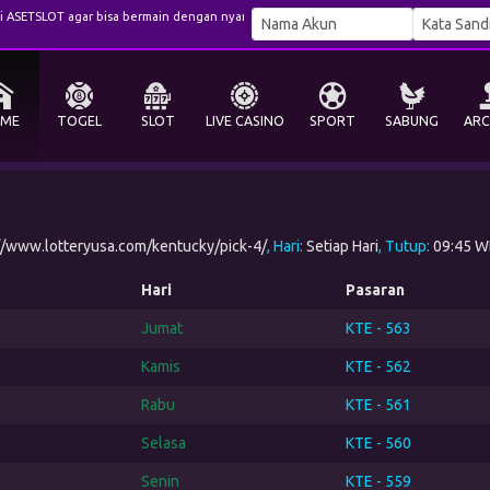
i ASETSLOT agar bisa bermain dengan nyaman tanpa kendala! Selalu Cek RTP sebelu
ME
TOGEL
SLOT
LIVE CASINO
SPORT
SABUNG
ARC
//www.lotteryusa.com/kentucky/pick-4/
, Hari:
Setiap Hari
, Tutup:
09:45 W
Hari
Pasaran
Jumat
KTE - 563
Kamis
KTE - 562
Rabu
KTE - 561
Selasa
KTE - 560
Senin
KTE - 559