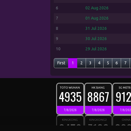
6
02 Aug 2026
7
01 Aug 2026
8
31 Jul 2026
9
30 Jul 2026
10
29 Jul 2026
First
1
2
3
4
5
6
7
TOTO WUHAN
HK SIANG
SG MET
4935
8867
91
7/8/2026
7/8/2026
7/8/20
KINGKONG
KINGKONG2
CHIN
0458
7100
66