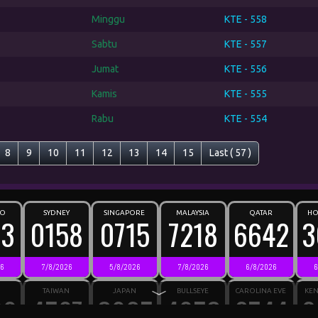
Minggu
KTE - 558
Sabtu
KTE - 557
Jumat
KTE - 556
Kamis
KTE - 555
Rabu
KTE - 554
8
9
10
11
12
13
14
15
Last ( 57 )
RO
SYDNEY
SINGAPORE
MALAYSIA
QATAR
H
23
0158
0715
7218
6642
3
26
7/8/2026
5/8/2026
7/8/2026
6/8/2026
6
A
TAIWAN
JAPAN
BULLSEYE
CAROLINA EVE
KEN
99
4587
3965
4853
2544
0