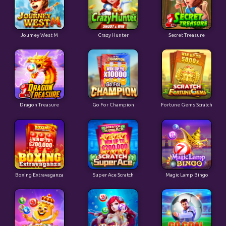
Joumey West M
Crazy Hunter
Secret Treasure
Dragon Treasure
Go For Champion
Fortune Gems Scratch
Boxing Extravaganza
Super Ace Scratch
Magic Lamp Bingo