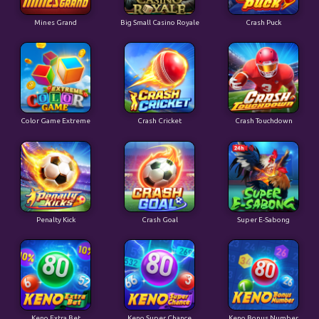
Mines Grand
Big Small Casino Royale
Crash Puck
Color Game Extreme
Crash Cricket
Crash Touchdown
Penalty Kick
Crash Goal
Super E-Sabong
Keno Extra Bet
Keno Super Chance
Keno Bonus Number