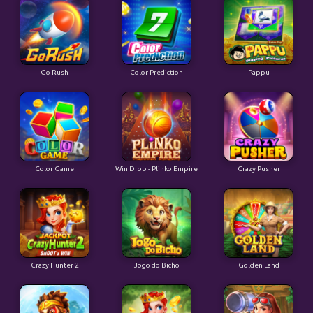
Go Rush
Color Prediction
Pappu
Color Game
Win Drop - Plinko Empire
Crazy Pusher
Crazy Hunter 2
Jogo do Bicho
Golden Land