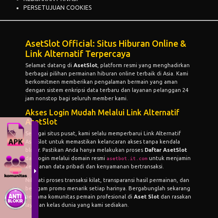
PERSETUJUAN COOKIES
AsetSlot Official: Situs Hiburan Online &
Link Alternatif Terpercaya
Selamat datang di
AsetSlot
, platform resmi yang menghadirkan
berbagai pilihan permainan hiburan online terbaik di Asia. Kami
berkomitmen memberikan pengalaman bermain yang aman
dengan sistem enkripsi data terbaru dan layanan pelanggan 24
jam nonstop bagi seluruh member kami.
Akses Login Mudah Melalui Link Alternatif
AsetSlot
Sebagai situs pusat, kami selalu memperbarui
Link Alternatif
AsetSlot
untuk memastikan kelancaran akses tanpa kendala
blokir. Pastikan Anda hanya melakukan proses
Daftar AsetSlot
dan login melalui domain resmi
untuk menjamin
asetbot.it.com
keamanan data pribadi dan kenyamanan bertransaksi.
Nikmati proses transaksi kilat, transparansi hasil permainan, dan
beragam promo menarik setiap harinya. Bergabunglah sekarang
bersama komunitas pemain profesional di
Aset Slot
dan rasakan
layanan kelas dunia yang kami sediakan.