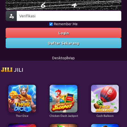
Remember Me
Login
Daftar Sekarang
Desktop
Wap
JILI
Thor Dice
Chicken Dash Jackpot
Cash Balloon