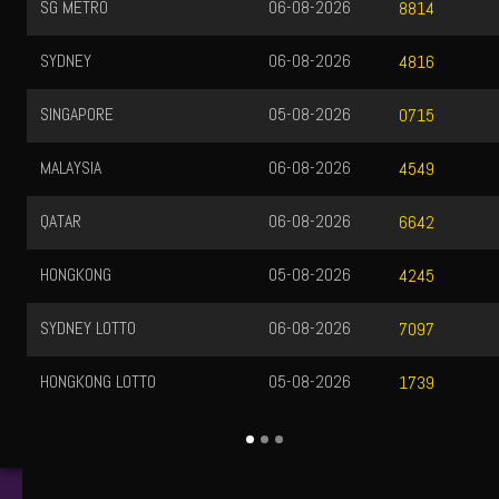
SG METRO
06-08-2026
8814
SYDNEY
06-08-2026
4816
SINGAPORE
05-08-2026
0715
MALAYSIA
06-08-2026
4549
QATAR
06-08-2026
6642
HONGKONG
05-08-2026
4245
SYDNEY LOTTO
06-08-2026
7097
HONGKONG LOTTO
05-08-2026
1739