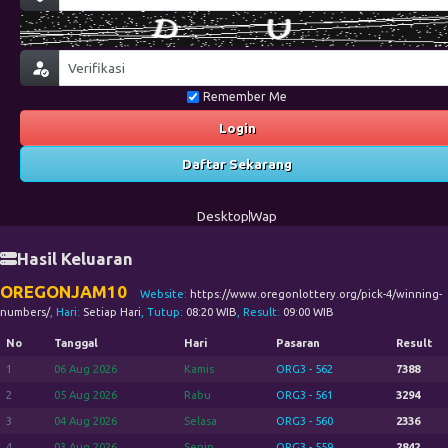
Remember Me
Login
Daftar Sekarang
Desktop
Wap
Hasil Keluaran
OREGONJAM10
Website:
https://www.oregonlottery.org/pick-4/winning-
numbers/
, Hari:
Setiap Hari
, Tutup:
08:20 WIB
, Result:
09:00 WIB
No
Tanggal
Hari
Pasaran
Result
1
06 Aug 2026
Kamis
ORG3 - 562
7388
2
05 Aug 2026
Rabu
ORG3 - 561
3294
3
04 Aug 2026
Selasa
ORG3 - 560
2336
4
03 Aug 2026
Senin
ORG3 - 559
2842