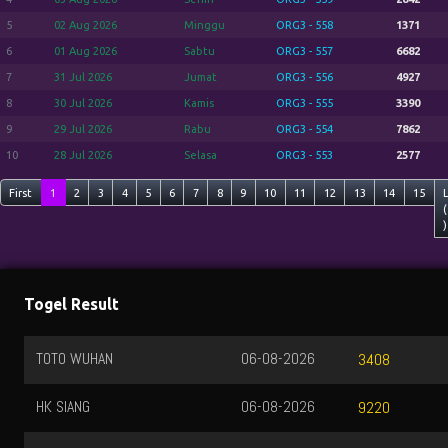
5
02 Aug 2026
Minggu
ORG3 - 558
1371
6
01 Aug 2026
Sabtu
ORG3 - 557
6682
7
31 Jul 2026
Jumat
ORG3 - 556
4927
8
30 Jul 2026
Kamis
ORG3 - 555
3390
9
29 Jul 2026
Rabu
ORG3 - 554
7862
10
28 Jul 2026
Selasa
ORG3 - 553
2577
First
1
2
3
4
5
6
7
8
9
10
11
12
13
14
15
(
)
Togel Result
TOTO WUHAN
06-08-2026
3408
HK SIANG
06-08-2026
9220