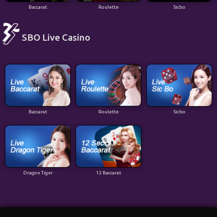
Baccarat
Roulette
Sicbo
SBO Live Casino
Baccarat
Roulette
Sicbo
Dragon Tiger
12 Baccarat