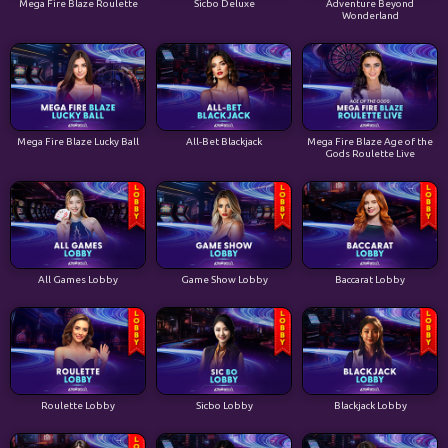
Mega Fire Blaze Roulette
Sicbo Deluxe
Adventure Beyond
Wonderland
Mega Fire Blaze Lucky Ball
All-Bet Blackjack
Mega Fire Blaze Age of the
Gods Roulette Live
All Games Lobby
Game Show Lobby
Baccarat Lobby
Roulette Lobby
Sicbo Lobby
Blackjack Lobby