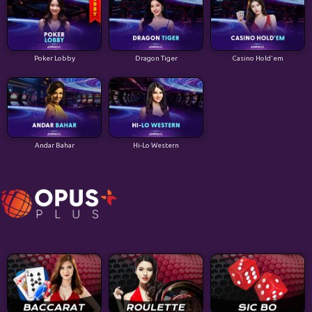
Poker Lobby
Dragon Tiger
Casino Hold'em
Andar Bahar
Hi-Lo Western