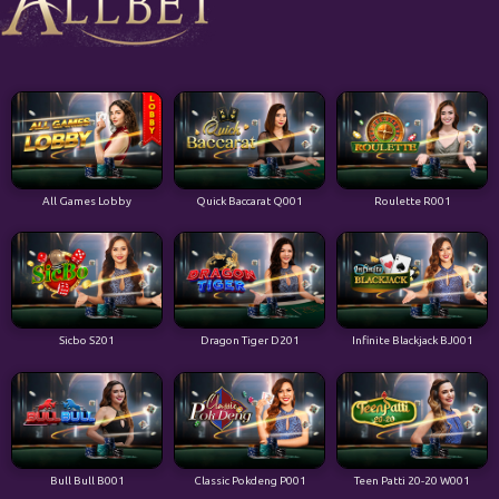
All Games Lobby
Quick Baccarat Q001
Roulette R001
Sicbo S201
Dragon Tiger D201
Infinite Blackjack BJ001
Bull Bull B001
Classic Pokdeng P001
Teen Patti 20-20 W001