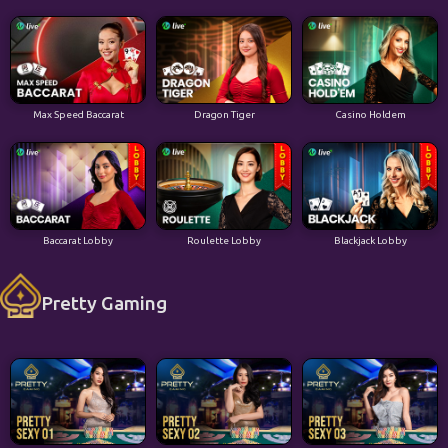
Max Speed Baccarat
Dragon Tiger
Casino Holdem
Baccarat Lobby
Roulette Lobby
Blackjack Lobby
Pretty Gaming